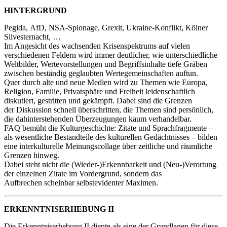
HINTERGRUND
Pegida, AfD, NSA-Spionage, Grexit, Ukraine-Konflikt, Kölner
Silvesternacht, …
Im Angesicht des wachsenden Krisenspektrums auf vielen
verschiedenen Feldern wird immer deutlicher, wie unterschiedliche
Weltbilder, Wertevorstellungen und Begriffsinhalte tiefe Gräben
zwischen beständig geglaubten Wertegemeinschaften auftun.
Quer durch alte und neue Medien wird zu Themen wie Europa,
Religion, Familie, Privatsphäre und Freiheit leidenschaftlich
diskutiert, gestritten und gekämpft. Dabei sind die Grenzen
der Diskussion schnell überschritten, die Themen sind persönlich,
die dahinterstehenden Überzeugungen kaum verhandelbar.
FAQ bemüht die Kulturgeschichte: Zitate und Sprachfragmente –
als wesentliche Bestandteile des kulturellen Gedächtnisses – bilden
eine interkulturelle Meinungscollage über zeitliche und räumliche
Grenzen hinweg.
Dabei steht nicht die (Wieder-)Erkennbarkeit und (Neu-)Verortung
der einzelnen Zitate im Vordergrund, sondern das
Aufbrechen scheinbar selbstevidenter Maximen.
ERKENNTNISERHEBUNG II
Die Erkenntniserhebung II diente als eine der Grundlagen für diese