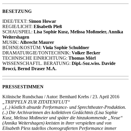
BESETZUNG
IDEE/TEXT:
Simon Howar
REGIE/LICHT:
Elisabeth Pleß
SCHAUSPIEL:
Lisa Sophie Kusz, Melissa Moßmeier, Annika
Weitershagen
MUSIK:
Albrecht Maurer
BÜHNE/KOSTÜM:
Viola Sophie Schuldner
DRAMATURGIE/TONTECHNIK:
Volker Becker
TECHNISCHE EINRICHTUNG:
Thomas Mörl
WISSENSCHAFTL. BERATUNG:
Dipl.-Soz.wiss. Davide
Brocci, Bernd Draser M.A.
PRESSESTIMMEN
Kölnische Rundschau / Autor: Bernhard Krebs / 23. April 2016
„TRIPPELN ZUR ZITATENFLUT“
„(..) köstlich absurde Performance- und Sprechtheater-Produktion.
(..) Die Archivarinnen des kollektiven Gedächtnis (Lisa Sophie
Kusz, Melissa Moßmeier und später die hinzukommende „Neue“
(Annika Weitershagen) kreisten in ihrer verspielten und von
Elisabeth Pless tadellos choreografierten Performance immer