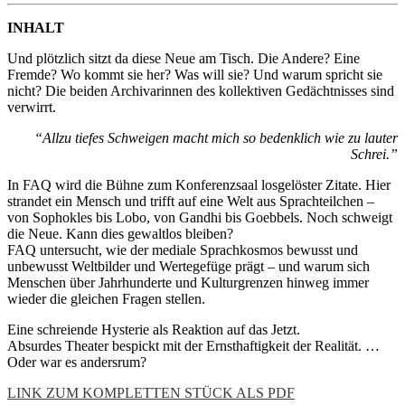
INHALT
Und plötzlich sitzt da diese Neue am Tisch. Die Andere? Eine
Fremde? Wo kommt sie her? Was will sie? Und warum spricht sie
nicht? Die beiden Archivarinnen des kollektiven Gedächtnisses sind
verwirrt.
“Allzu tiefes Schweigen macht mich so bedenklich wie zu lauter
Schrei.”
In FAQ wird die Bühne zum Konferenzsaal losgelöster Zitate. Hier
strandet ein Mensch und trifft auf eine Welt aus Sprachteilchen –
von Sophokles bis Lobo, von Gandhi bis Goebbels. Noch schweigt
die Neue. Kann dies gewaltlos bleiben?
FAQ untersucht, wie der mediale Sprachkosmos bewusst und
unbewusst Weltbilder und Wertegefüge prägt – und warum sich
Menschen über Jahrhunderte und Kulturgrenzen hinweg immer
wieder die gleichen Fragen stellen.
Eine schreiende Hysterie als Reaktion auf das Jetzt.
Absurdes Theater bespickt mit der Ernsthaftigkeit der Realität. …
Oder war es andersrum?
LINK ZUM KOMPLETTEN STÜCK ALS PDF